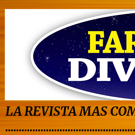
LA REVISTA MAS COM
...............................................