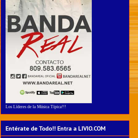
Los Líderes de la Música Típica!!!
Entérate de Todo!! Entra a LIVIO.COM