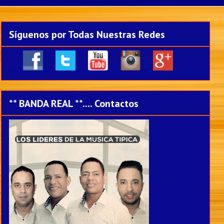
Síguenos por Todas Nuestras Redes
____
___
___
___
___
** BANDA REAL **.... Contactos