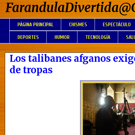
FarandulaDivertida@
PÁGINA PRINCIPAL
CHISMES
ESPECTÁCULO
DEPORTES
HUMOR
TECNOLOGÍA
SAL
Los talibanes afganos exig
de tropas