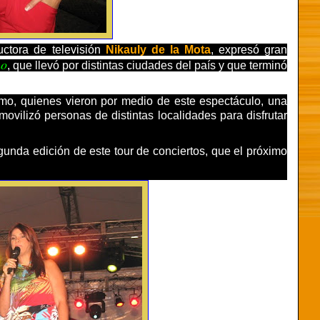
ctora de televisión
Nikauly de la Mota
, expresó gran
no
, que llevó por distintas ciudades del país y que terminó
smo, quienes vieron por medio de este espectáculo, una
movilizó personas de distintas localidades para disfrutar
unda edición de este tour de conciertos, que el próximo