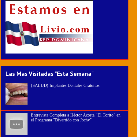
Las Mas Visitadas "Esta Semana"
(SALUD) Implantes Dentales Gratuitos
Entrevista Completa a Héctor Acosta "El Torito" en
el Programa "Divertido con Jochy"