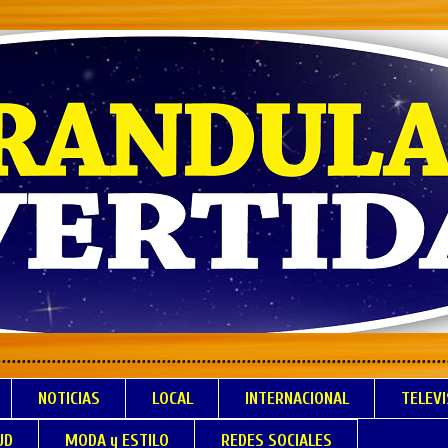
.................................................................
NOTICIAS
LOCAL
INTERNACIONAL
TELEVI
UD
MODA y ESTILO
REDES SOCIALES