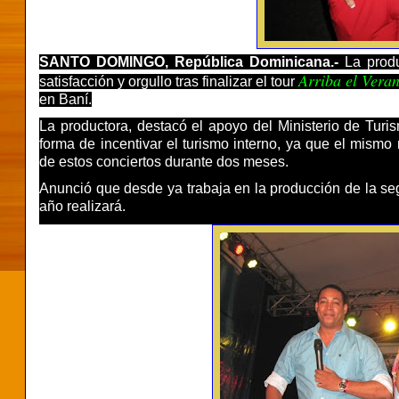
SANTO DOMINGO, República Dominicana.-
La produ
Arriba el Vera
satisfacción y orgullo tras finalizar el tour
en Baní.
La productora, destacó el apoyo del Ministerio de Turi
forma de incentivar el turismo interno, ya que el mismo 
de estos conciertos durante dos meses.
Anunció que desde ya trabaja en la producción de la seg
año realizará.