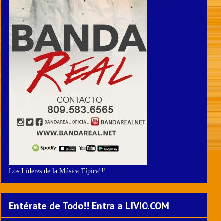
Los Líderes de la Música Típica!!!
Entérate de Todo!! Entra a LIVIO.COM