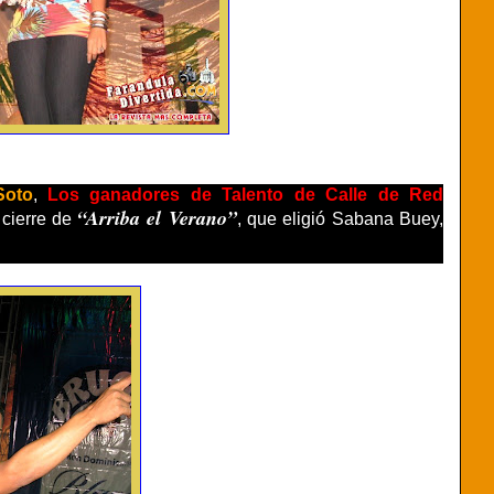
Soto
,
Los ganadores de Talento de Calle de Red
“Arriba el Verano”
 cierre de
, que eligió Sabana Buey,