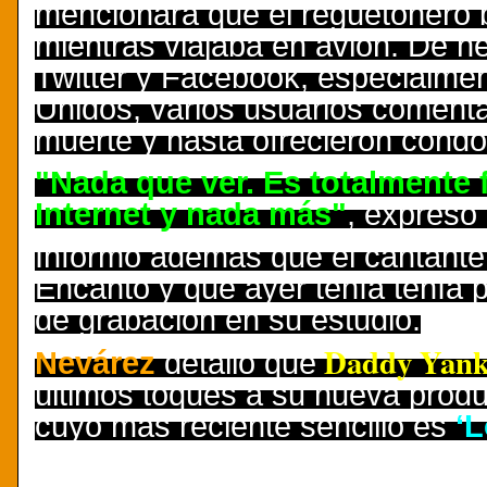
mencionará que el reguetonero b
mientras viajaba en avión. De h
Twitter y Facebook, especialme
Unidos, varios usuarios coment
muerte y hasta ofrecieron condo
"Nada que ver. Es totalmente 
Internet y nada más"
, expresó
Informó además que el cantante 
Encanto y que ayer tenía tenía
de grabación en su estudio.
Daddy Yank
Nevárez
detalló que
últimos toques a su nueva produ
cuyo más reciente sencillo es
‘L