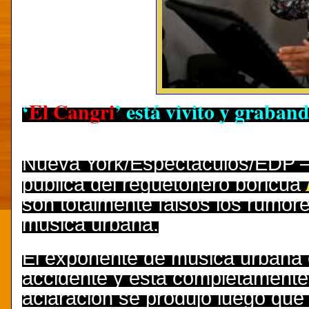
‘
El Cangri
’ está vivito y graban
Nueva York/Espectaculos/EDP
pública del reguetonero boricua
son totalmente falsos los rumore
música urbana.
El exponente de música urbana e
accidente y está completamente 
aclaración se produjo luego que e