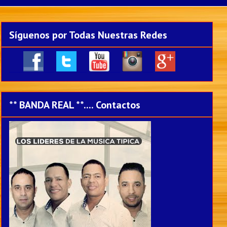
Síguenos por Todas Nuestras Redes
____
___
___
___
___
** BANDA REAL **.... Contactos