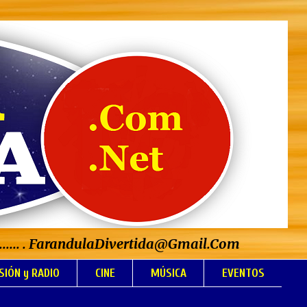
..................... . FarandulaDivertida@Gmail.Com
SIÓN y RADIO
CINE
MÚSICA
EVENTOS