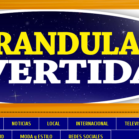
.................................................................
NOTICIAS
LOCAL
INTERNACIONAL
TELEVI
UD
MODA y ESTILO
REDES SOCIALES