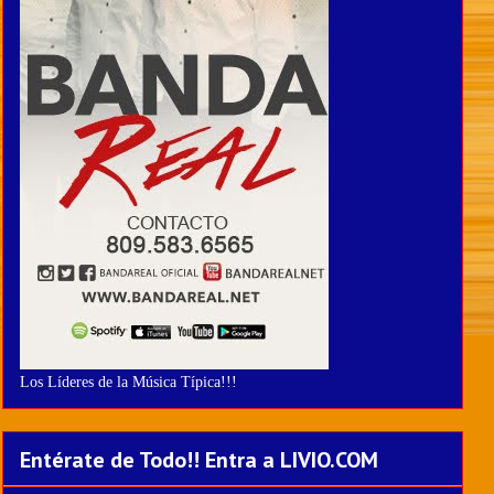
Los Líderes de la Música Típica!!!
Entérate de Todo!! Entra a LIVIO.COM