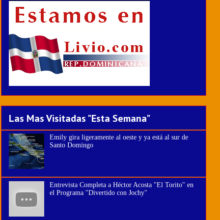
Las Mas Visitadas "Esta Semana"
Emily gira ligeramente al oeste y ya está al sur de
Santo Domingo
Entrevista Completa a Héctor Acosta "El Torito" en
el Programa "Divertido con Jochy"