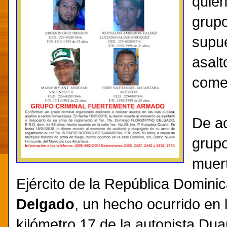
quien
grupo
supue
asalt
comer
De ac
grupo
muert
Ejército de la República Domin
Delgado
, un hecho ocurrido en l
kilómetro 17 de la autopista Du