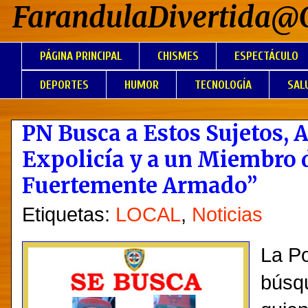
FarandulaDivertida@
PÁGINA PRINCIPAL
CHISMES
ESPECTÁCULO
DEPORTES
HUMOR
TECNOLOGÍA
SAL
PN Busca a Estos Sujetos, 
Expolicía y a un Miembro d
Fuertemente Armado”
Etiquetas:
LOCAL
,
Noticias
La Po
búsqu