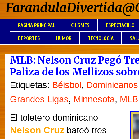
FarandulaDivertida@
PÁGINA PRINCIPAL
CHISMES
ESPECTÁCULO
DEPORTES
HUMOR
TECNOLOGÍA
SAL
MLB: Nelson Cruz Pegó Tr
Paliza de los Mellizos sob
Etiquetas:
Béisbol
,
Dominicanos
Grandes Ligas
,
Minnesota
,
MLB
El toletero dominicano
Nelson Cruz
bateó tres