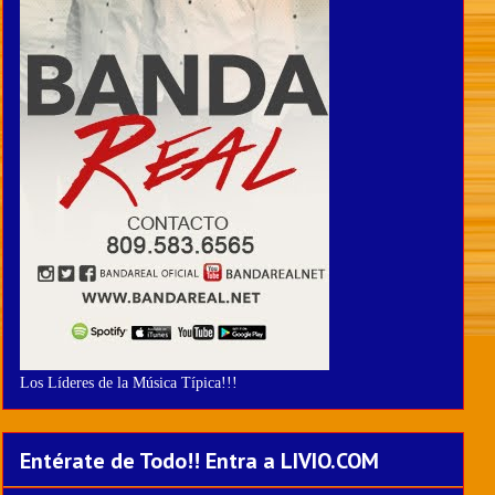
Los Líderes de la Música Típica!!!
Entérate de Todo!! Entra a LIVIO.COM