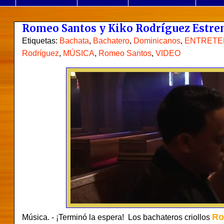
Romeo Santos y Kiko Rodríguez Estrena
Etiquetas:
Bachata
,
Bachatero
,
Dominicanos
,
ENTRETE
Rodríguez
,
MÚSICA
,
Romeo Santos
,
VIDEO
Ro
Música. - ¡Terminó la espera! Los bachateros criollos