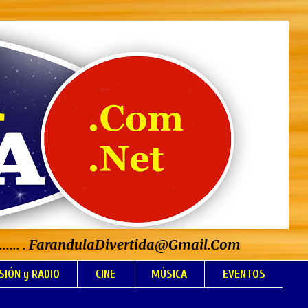
..................... . FarandulaDivertida@Gmail.Com
SIÓN y RADIO
CINE
MÚSICA
EVENTOS