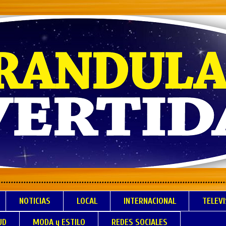
.................................................................
NOTICIAS
LOCAL
INTERNACIONAL
TELEVI
UD
MODA y ESTILO
REDES SOCIALES