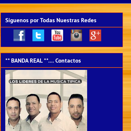
Síguenos por Todas Nuestras Redes
____
___
___
___
___
** BANDA REAL **.... Contactos