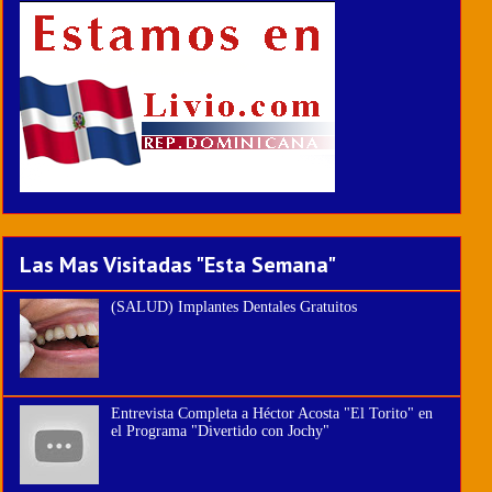
Las Mas Visitadas "Esta Semana"
(SALUD) Implantes Dentales Gratuitos
Entrevista Completa a Héctor Acosta "El Torito" en
el Programa "Divertido con Jochy"