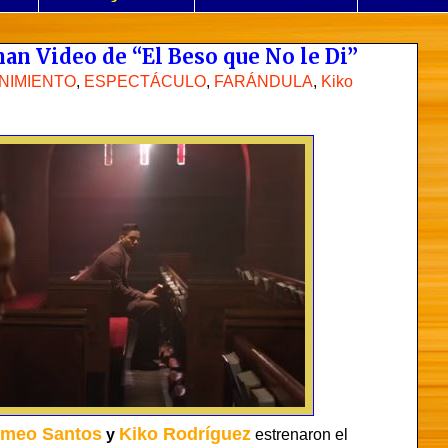
n Video de “El Beso que No le Di”
NIMIENTO
,
ESPECTÁCULO
,
FARÁNDULA
,
Kiko
meo Santos
Kiko Rodríguez
y
estrenaron el