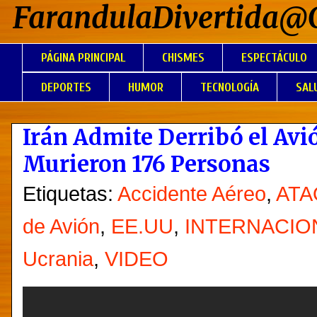
FarandulaDivertida@
PÁGINA PRINCIPAL
CHISMES
ESPECTÁCULO
DEPORTES
HUMOR
TECNOLOGÍA
SAL
Irán Admite Derribó el Av
Murieron 176 Personas
Etiquetas:
Accidente Aéreo
,
ATA
de Avión
,
EE.UU
,
INTERNACIO
Ucrania
,
VIDEO