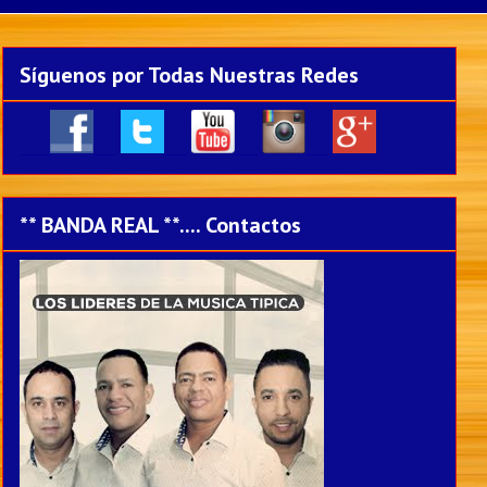
Síguenos por Todas Nuestras Redes
____
___
___
___
___
** BANDA REAL **.... Contactos