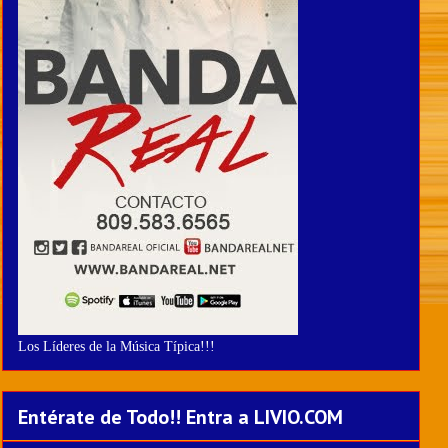
Los Líderes de la Música Típica!!!
Entérate de Todo!! Entra a LIVIO.COM