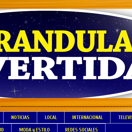
.................................................................
NOTICIAS
LOCAL
INTERNACIONAL
TELEVI
UD
MODA y ESTILO
REDES SOCIALES