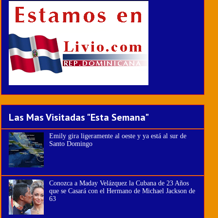
Las Mas Visitadas "Esta Semana"
Emily gira ligeramente al oeste y ya está al sur de
Santo Domingo
Conozca a Maday Velázquez la Cubana de 23 Años
que se Casará con el Hermano de Michael Jackson de
63