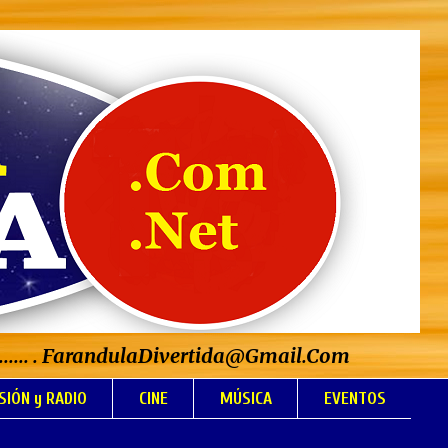
..................... . FarandulaDivertida@Gmail.Com
SIÓN y RADIO
CINE
MÚSICA
EVENTOS