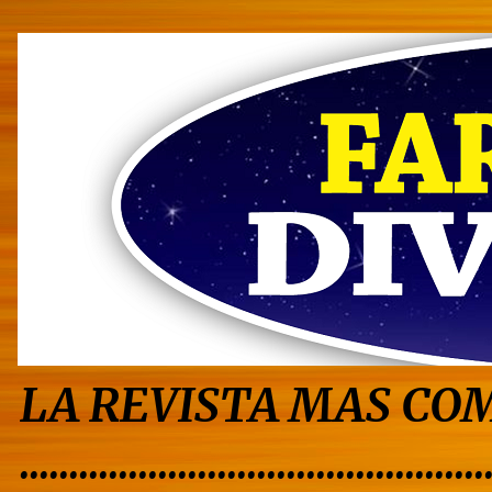
LA REVISTA MAS COM
...............................................