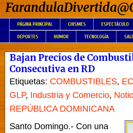
FarandulaDivertida@
PÁGINA PRINCIPAL
CHISMES
ESPECTÁCULO
DEPORTES
HUMOR
TECNOLOGÍA
SAL
Bajan Precios de Combusti
Consecutiva en RD
Etiquetas:
COMBUSTIBLES
,
E
GLP
,
Industria y Comercio
,
Noti
REPÚBLICA DOMINICANA
Santo Domingo.- Con una