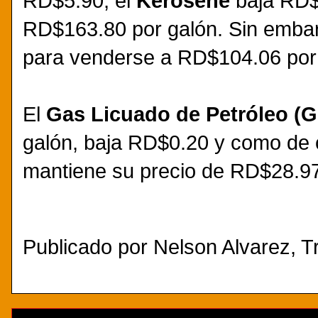
RD$5.90, el
Kerosene
baja RD$
RD$163.80 por galón. Sin embar
para venderse a RD$104.06 por
El
Gas Licuado de Petróleo (
galón, baja RD$0.20 y como de
mantiene su precio de RD$28.97
Publicado por
Nelson Alvarez, Tr