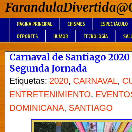
FarandulaDivertida@
PÁGINA PRINCIPAL
CHISMES
ESPECTÁCULO
DEPORTES
HUMOR
TECNOLOGÍA
SAL
Carnaval de Santiago 2020
Segunda Jornada
Etiquetas:
2020
,
CARNAVAL
,
C
ENTRETENIMIENTO
,
EVENTO
DOMINICANA
,
SANTIAGO