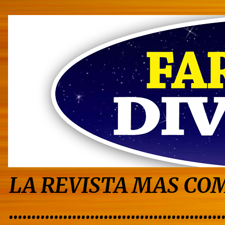
LA REVISTA MAS COM
...............................................