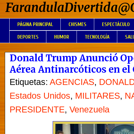
FarandulaDivertida@
PÁGINA PRINCIPAL
CHISMES
ESPECTÁCULO
DEPORTES
HUMOR
TECNOLOGÍA
SAL
Donald Trump Anunció Op
Aérea Antinarcóticos en el
Etiquetas:
AGENCIAS
,
DONALD
Estados Unidos
,
MILITARES
,
N
PRESIDENTE
,
Venezuela