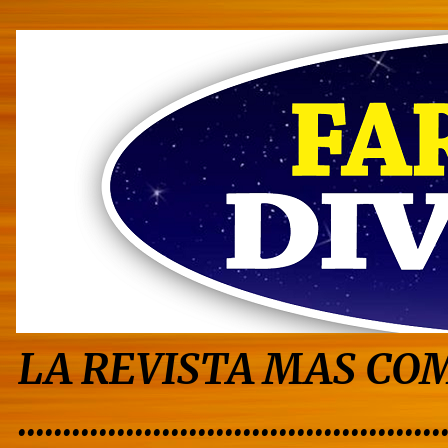
LA REVISTA MAS COM
...............................................