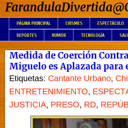
FarandulaDivertida@
PÁGINA PRINCIPAL
CHISMES
ESPECTÁCULO
DEPORTES
HUMOR
TECNOLOGÍA
SAL
Medida de Coerción Contr
Miguelo es Aplazada para e
Etiquetas:
Cantante Urbano
,
Ch
ENTRETENIMIENTO
,
ESPECT
JUSTICIA
,
PRESO
,
RD
,
REPÚB