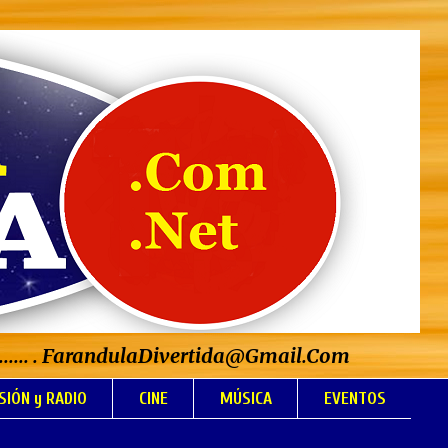
..................... . FarandulaDivertida@Gmail.Com
SIÓN y RADIO
CINE
MÚSICA
EVENTOS