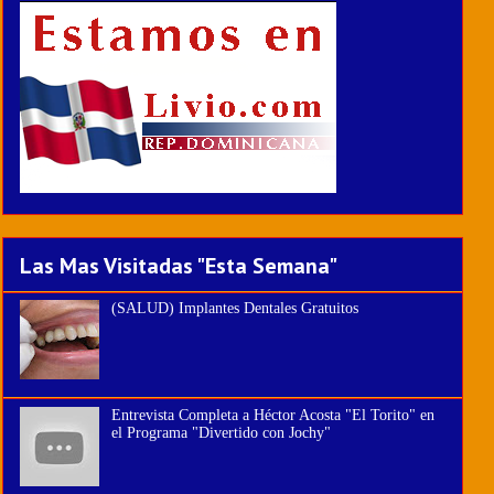
Las Mas Visitadas "Esta Semana"
(SALUD) Implantes Dentales Gratuitos
Entrevista Completa a Héctor Acosta "El Torito" en
el Programa "Divertido con Jochy"