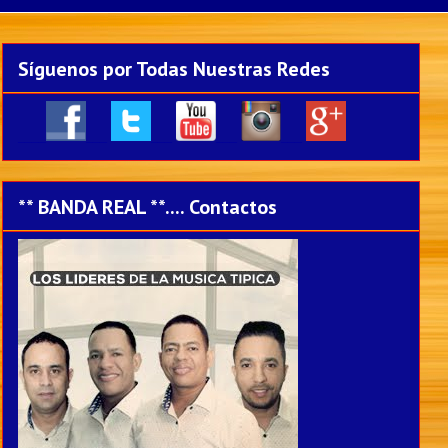
Síguenos por Todas Nuestras Redes
____
___
___
___
___
** BANDA REAL **.... Contactos