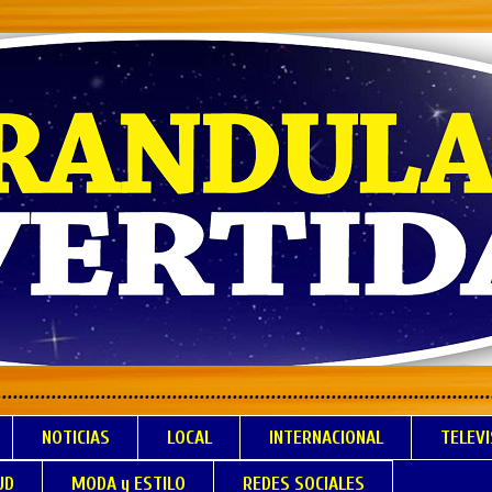
.................................................................
NOTICIAS
LOCAL
INTERNACIONAL
TELEVI
UD
MODA y ESTILO
REDES SOCIALES