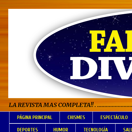
LA REVISTA MAS COMPLETA!! . .................................
PÁGINA PRINCIPAL
CHISMES
ESPECTÁCULO
DEPORTES
HUMOR
TECNOLOGÍA
SAL