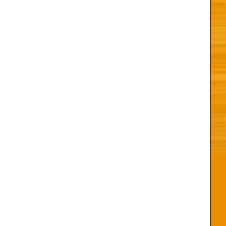
inal deberá compensar con medio millón de pesos a
 por los daños y perjuicios que le ocasionara la
e esa producción cinematográfica en los televisores
ue
la sentencia 104-11, de la Cámara Civil y Comercial
 Santiago declaró nulo el recurso de apelación
encia No.366-09-1201 del 1 de junio de 2009, dictada
 Juzgado de Primera Instancia del Distrito Judicial de
de violar los artículos 19, 20 y 58 de la Ley No.65-00
 prevén la ilicitud de la reproducción y comunicación
ento previo y expreso de su productor dentro del plazo
manda interpuesta en 2007 por Romero.
omercial del Juzgado de Primera Instancia del Distrito
 materia de derecho de autor que impuso sanciones