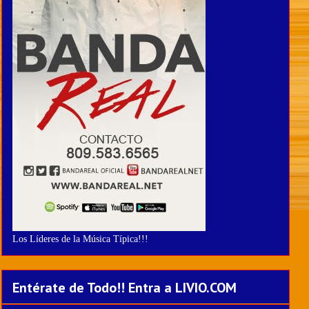
Los Líderes de la Música Típica!!!
Entérate de Todo!! Entra a LIVIO.COM