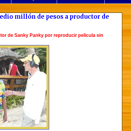
edio millón de pesos a productor de
or de Sanky Panky por reproducir pelicula sin