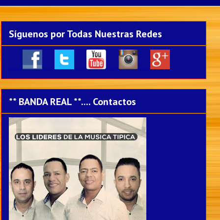
Síguenos por Todas Nuestras Redes
____
___
___
___
___
** BANDA REAL **.... Contactos