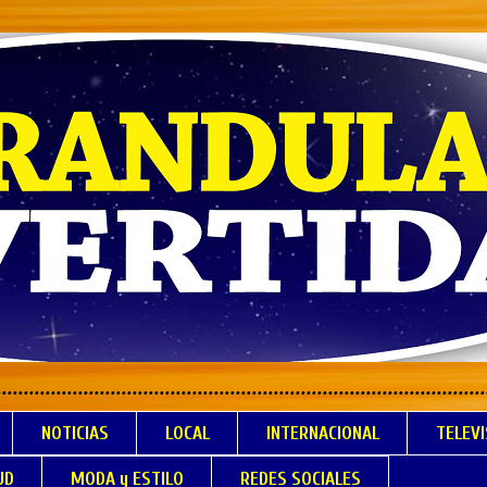
.................................................................
NOTICIAS
LOCAL
INTERNACIONAL
TELEVI
UD
MODA y ESTILO
REDES SOCIALES