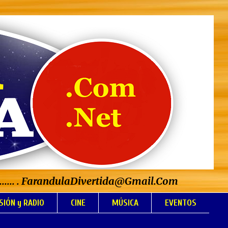
..................... . FarandulaDivertida@Gmail.Com
SIÓN y RADIO
CINE
MÚSICA
EVENTOS