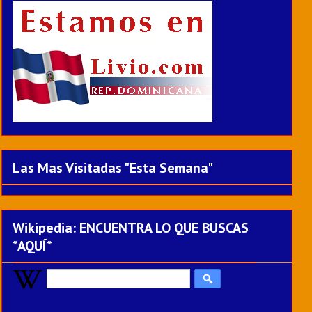
Las Mas Visitadas "Esta Semana"
Wikipedia: ENCUENTRA LO QUE BUSCAS
*AQUÍ*