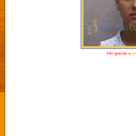
foto gracias a
ge
SANTIAGO--Miembros de la Pol
de un fiscal adjunto encontraron
de esta ciudad de Santiago, a 
puñalada en el pecho.
La víctima mortal fue reconoci
26 años de edad, quien al mome
acompañada de sus tres hijos d