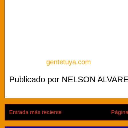
menores se encontraban en el r
el incidente.
Por el hecho de sangre fue arre
Pedro Luis Báez, de 47 años de e
Público sometió a la disposición d
Gracias a:
gentetuya.com
Publicado por
NELSON ALVAREZ.
Entrada más reciente
Página