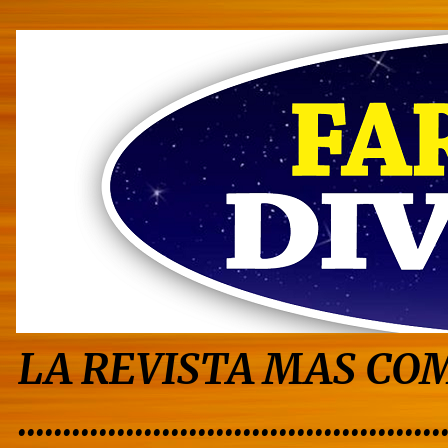
LA REVISTA MAS COM
...............................................