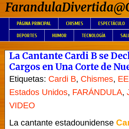
FarandulaDivertida@
PÁGINA PRINCIPAL
CHISMES
ESPECTÁCULO
DEPORTES
HUMOR
TECNOLOGÍA
SAL
La Cantante Cardi B se Dec
Cargos en Una Corte de Nu
Etiquetas:
Cardi B
,
Chismes
,
EE
Estados Unidos
,
FARÁNDULA
,
VIDEO
Ca
La cantante estadounidense