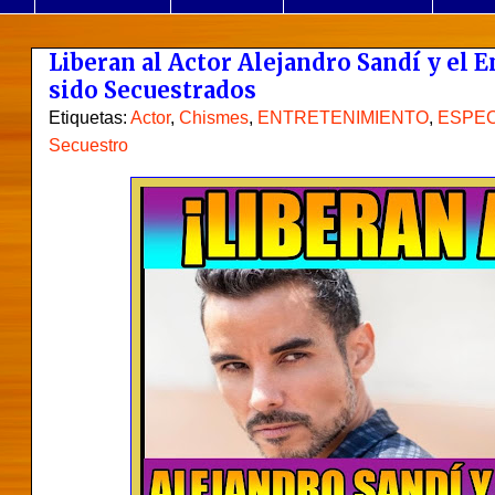
Liberan al Actor Alejandro Sandí y el 
sido Secuestrados
Etiquetas:
Actor
,
Chismes
,
ENTRETENIMIENTO
,
ESPE
Secuestro