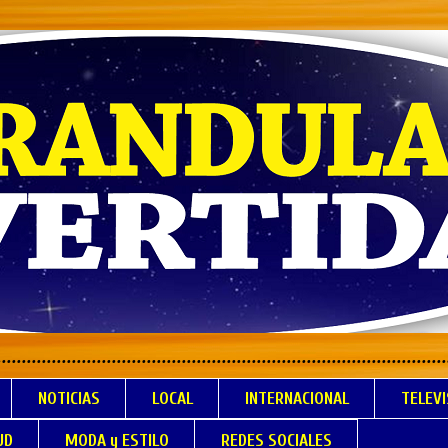
.................................................................
NOTICIAS
LOCAL
INTERNACIONAL
TELEVI
UD
MODA y ESTILO
REDES SOCIALES