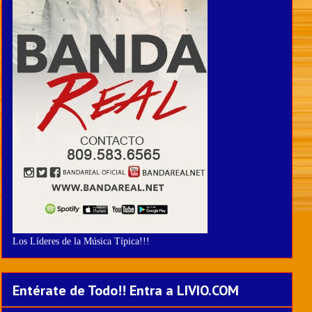
Los Líderes de la Música Típica!!!
Entérate de Todo!! Entra a LIVIO.COM