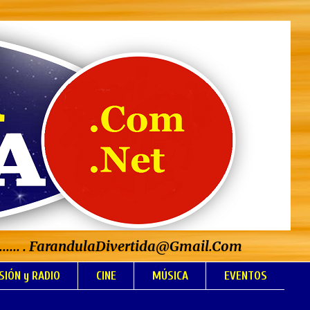
..................... . FarandulaDivertida@Gmail.Com
SIÓN y RADIO
CINE
MÚSICA
EVENTOS