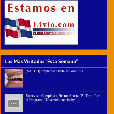
Las Mas Visitadas "Esta Semana"
(SALUD) Implantes Dentales Gratuitos
Entrevista Completa a Héctor Acosta "El Torito" en
el Programa "Divertido con Jochy"