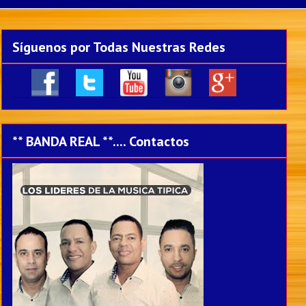
Síguenos por Todas Nuestras Redes
____
___
___
___
___
** BANDA REAL **.... Contactos