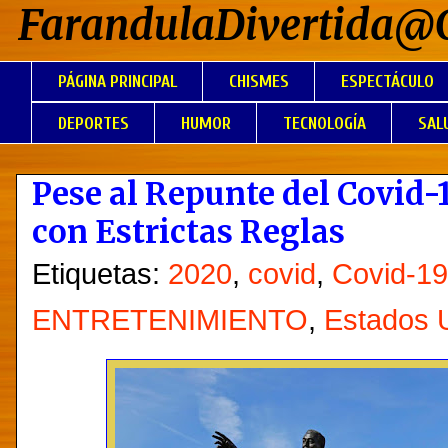
FarandulaDivertida@
PÁGINA PRINCIPAL
CHISMES
ESPECTÁCULO
DEPORTES
HUMOR
TECNOLOGÍA
SAL
Pese al Repunte del Covid
con Estrictas Reglas
Etiquetas:
2020
,
covid
,
Covid-19
ENTRETENIMIENTO
,
Estados 