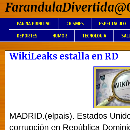
FarandulaDivertida@
PÁGINA PRINCIPAL
CHISMES
ESPECTÁCULO
DEPORTES
HUMOR
TECNOLOGÍA
SAL
WikiLeaks estalla en RD
MADRID.(elpais). Estados Unido
corrupción en República Dominic