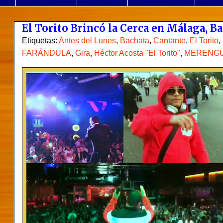
El Torito Brincó la Cerca en Málaga, B
Etiquetas:
Antes del Lunes
,
Bachata
,
Cantante
,
El Torito
,
FARÁNDULA
,
Gira
,
Héctor Acosta "El Torito"
,
MERENG