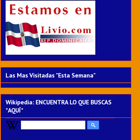
Las Mas Visitadas "Esta Semana"
Wikipedia: ENCUENTRA LO QUE BUSCAS
*AQUÍ*