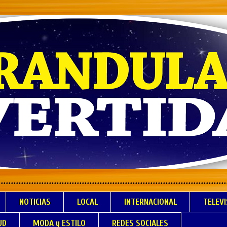
.................................................................
NOTICIAS
LOCAL
INTERNACIONAL
TELEVI
UD
MODA y ESTILO
REDES SOCIALES