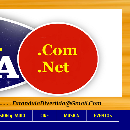
..................... . FarandulaDivertida@Gmail.Com
SIÓN y RADIO
CINE
MÚSICA
EVENTOS