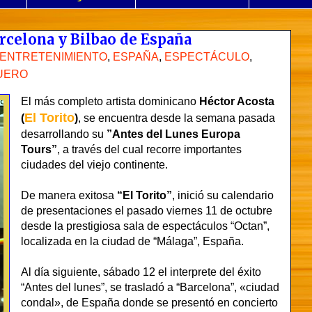
arcelona y Bilbao de España
ENTRETENIMIENTO
,
ESPAÑA
,
ESPECTÁCULO
,
UERO
El más completo artista dominicano
Héctor Acosta
El Torito
(
)
, se encuentra desde la semana pasada
desarrollando su
”Antes del Lunes Europa
Tours”
, a través del cual recorre importantes
ciudades del viejo continente.
De manera exitosa
“El Torito”
, inició su calendario
de presentaciones el pasado viernes 11 de octubre
desde la prestigiosa sala de espectáculos “Octan”,
localizada en la ciudad de “Málaga”, España.
Al día siguiente, sábado 12 el interprete del éxito
“Antes del lunes”, se trasladó a “Barcelona”, «ciudad
condal», de España donde se presentó en concierto