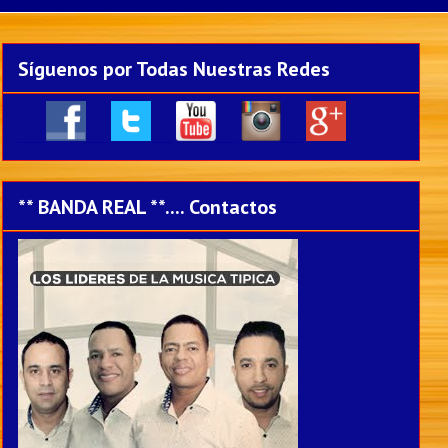
Síguenos por Todas Nuestras Redes
____
___
___
___
___
** BANDA REAL **.... Contactos