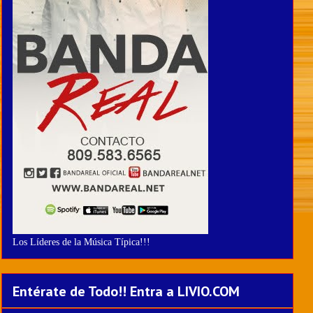
Los Líderes de la Música Típica!!!
Entérate de Todo!! Entra a LIVIO.COM