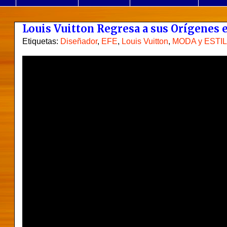
Louis Vuitton Regresa a sus Orígenes e
Etiquetas:
Diseñador
,
EFE
,
Louis Vuitton
,
MODA y ESTI