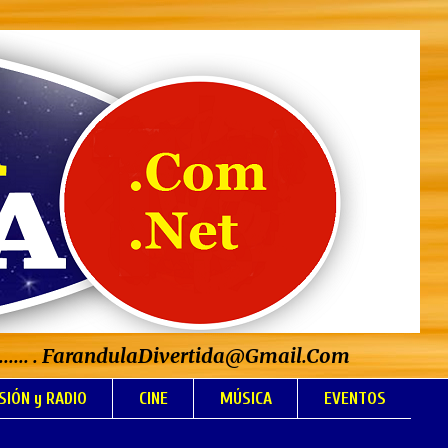
..................... . FarandulaDivertida@Gmail.Com
SIÓN y RADIO
CINE
MÚSICA
EVENTOS