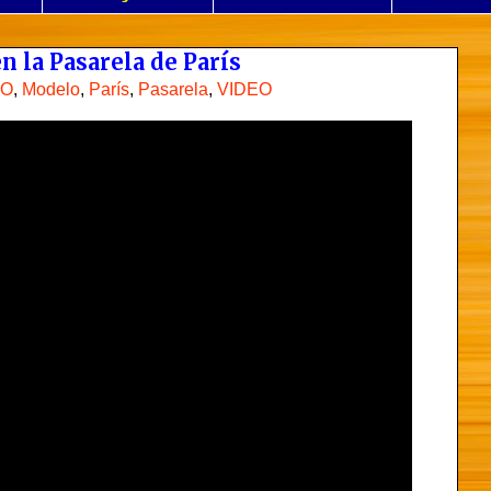
n la Pasarela de París
LO
,
Modelo
,
París
,
Pasarela
,
VIDEO