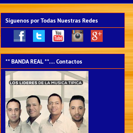
Síguenos por Todas Nuestras Redes
____
___
___
___
___
** BANDA REAL **.... Contactos