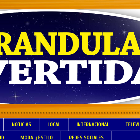
.................................................................
NOTICIAS
LOCAL
INTERNACIONAL
TELEVI
UD
MODA y ESTILO
REDES SOCIALES