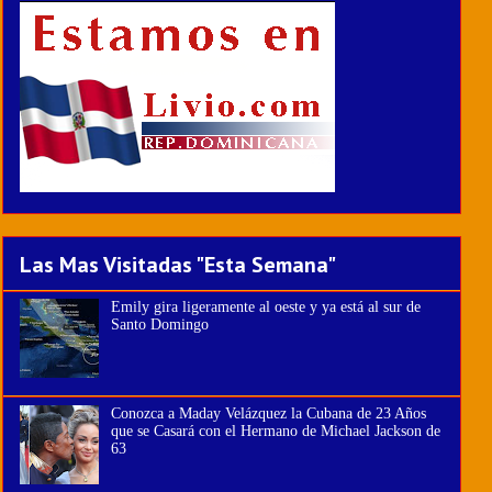
Las Mas Visitadas "Esta Semana"
Emily gira ligeramente al oeste y ya está al sur de
Santo Domingo
Conozca a Maday Velázquez la Cubana de 23 Años
que se Casará con el Hermano de Michael Jackson de
63