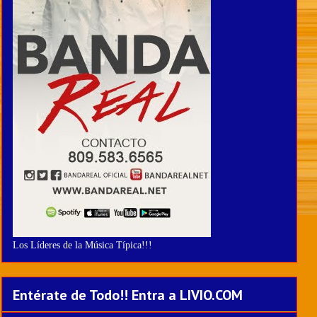
Los Líderes de la Música Típica!!!
Entérate de Todo!! Entra a LIVIO.COM