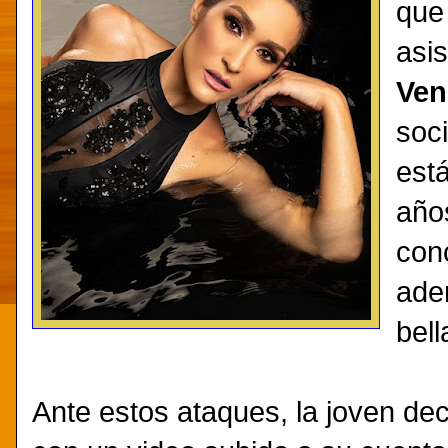
que
asis
Ven
soc
est
año
con
ade
bell
Ante estos ataques, la joven dec