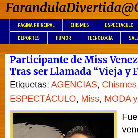
FarandulaDivertida@
PÁGINA PRINCIPAL
CHISMES
ESPECTÁCULO
DEPORTES
HUMOR
TECNOLOGÍA
SAL
Participante de Miss Venez
Tras ser Llamada “Vieja y 
Etiquetas:
AGENCIAS
,
Chismes
ESPECTÁCULO
,
Miss
,
MODA y
Fuer
ven