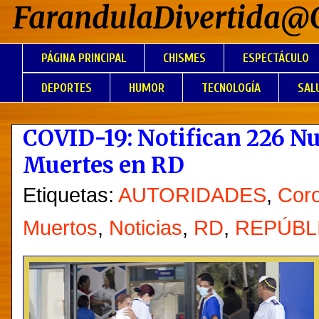
FarandulaDivertida@
PÁGINA PRINCIPAL
CHISMES
ESPECTÁCULO
DEPORTES
HUMOR
TECNOLOGÍA
SAL
COVID-19: Notifican 226 Nu
Muertes en RD
Etiquetas:
AUTORIDADES
,
Coro
Muertos
,
Noticias
,
RD
,
REPÚBL