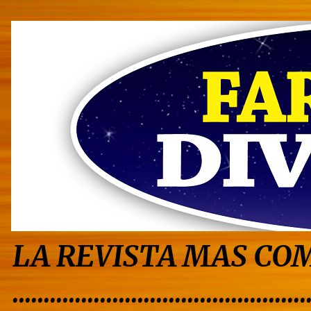
LA REVISTA MAS COM
...............................................